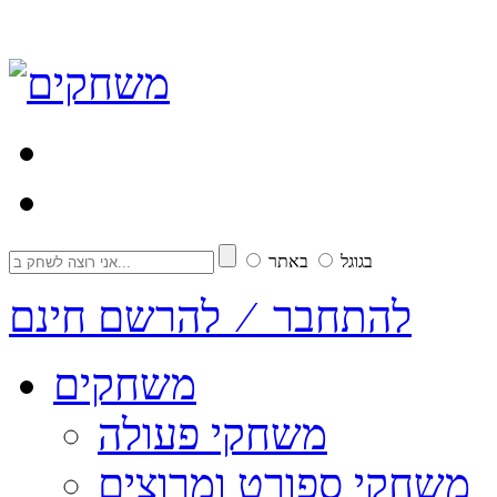
בגוגל
באתר
להתחבר ⁄ להרשם חינם
משחקים
משחקי פעולה
משחקי ספורט ומרוצים