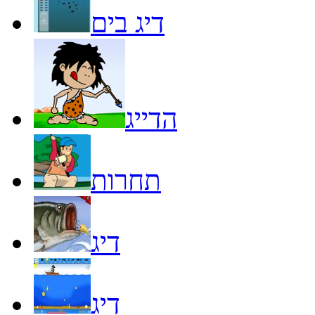
דיג בים
הדייג
תחרות
דיג
דיג