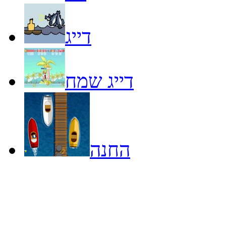
דייג
דייג שמח
החנה