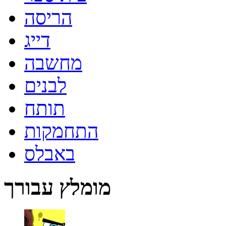
הריסה
דייג
מחשבה
לבנים
תותח
התחמקות
באבלס
מומלץ עבורך