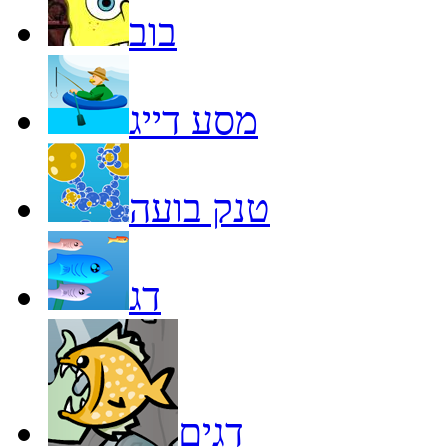
בוב
מסע דייג
טנק בועה
דג
דגים