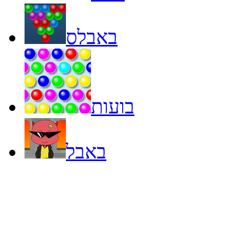
באבלס
בועות
באבל