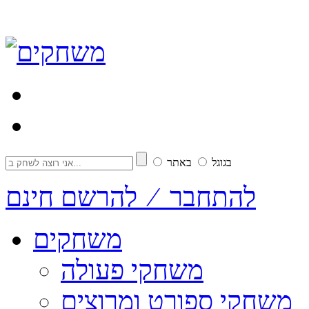
בגוגל
באתר
להתחבר ⁄ להרשם חינם
משחקים
משחקי פעולה
משחקי ספורט ומרוצים