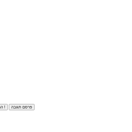
פרסם תגובה
התחברו ⁄ הרשמו חינם !