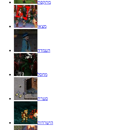
מתקפת
מצאו
העמדה
מחסל
סערת
הישרדות