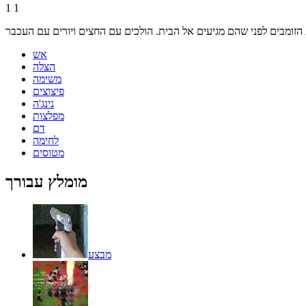
1
1
אש
הצלה
משימה
פיצוצים
נינג'ה
מפלצות
דם
לחימה
מטוסים
מומלץ עבורך
מבצע