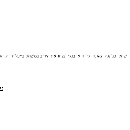
שחקו כג'ינגה האגנה, קיויה או בנקי ונצחו את היריב במשחק בייבלייד זה. 
על