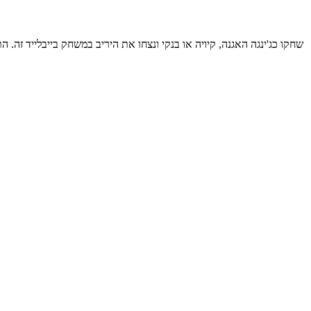
שחקו כג'ינגה האגנה, קיויה או בנקי ונצחו את היריב במשחק בייבלייד זה. 