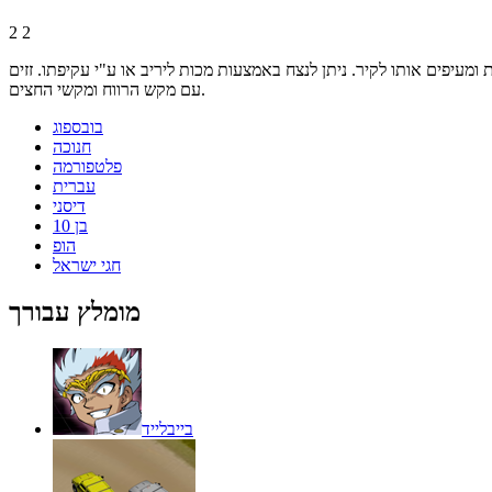
2
2
ומעיפים אותו לקיר. ניתן לנצח באמצעות מכות ליריב או ע"י עקיפתו. זזים
עם מקש הרווח ומקשי החצים.
בובספוג
חנוכה
פלטפורמה
עברית
דיסני
בן 10
הופ
חגי ישראל
מומלץ עבורך
בייבלייד