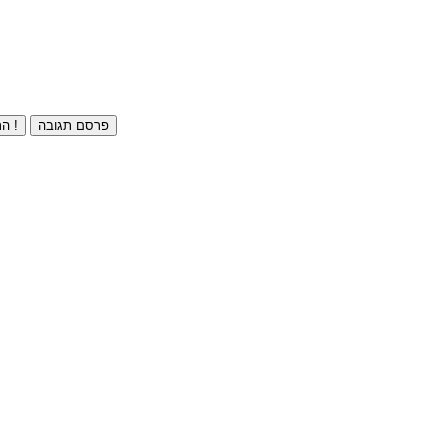
פרסם תגובה
התחברו ⁄ הרשמו חינם !