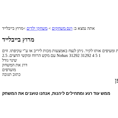
אתה נמצא ב:
וינס משחקים
>
משחקי ילדים
>
מרוץ בייבלייד
מרוץ בייבלייד
ומעיפים אותו לקיר. ניתן לנצח באמצעות מכות ליריב או ע"י עקיפתו. זזים
1
5
4
31292
31292
Nohax
עם מקש הרווח ומקשי החצים.
2.5
שינוי גודל
דרג את המשחק
מועדפים
כתוב תגובה
ן
ממש עוד רגע ומתחילים ליהנות, אנחנו טוענים את המשחק