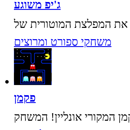
ג'יפ משוגע
משחקי ספורט ומרוצים
פקמן