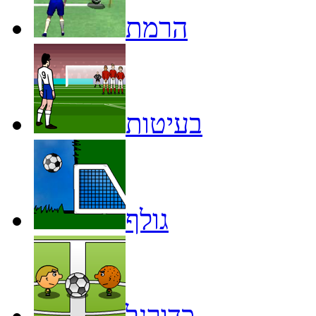
הרמת
בעיטות
גולף
כדורגל