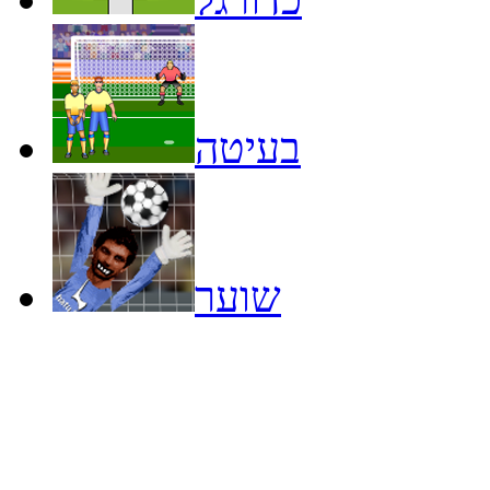
בעיטה
שוער