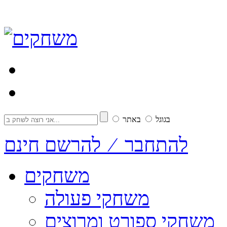
בגוגל
באתר
להתחבר ⁄ להרשם חינם
משחקים
משחקי פעולה
משחקי ספורט ומרוצים