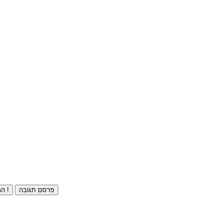
פרסם תגובה
התחברו ⁄ הרשמו חינם !