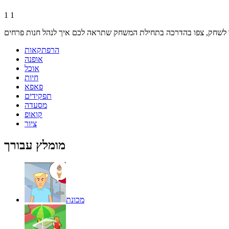
1
1
הרפתקאות
אופנה
אוכל
חיות
פאפא
תפקידים
מסעדה
קואופ
ציור
מומלץ עבורך
מכונת