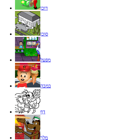
דוכן
סוכן
מפעל
במבה
דף
מלך