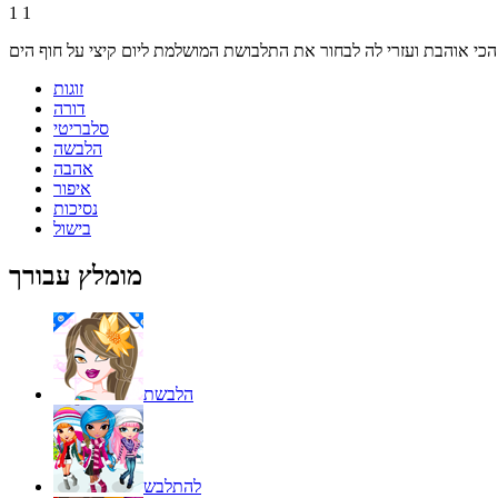
1
1
זוגות
דורה
סלבריטי
הלבשה
אהבה
איפור
נסיכות
בישול
מומלץ עבורך
הלבשת
להתלבש