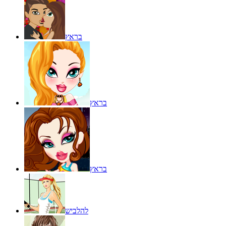
בראץ
בראץ
בראץ
להלביש