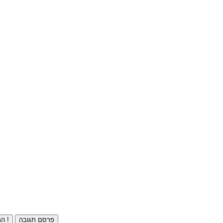
פרסם תגובה
התחברו ⁄ הרשמו חינם !