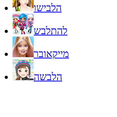
הלבישו
להתלבש
מייקאובר
הלבשה