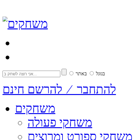
בגוגל
באתר
להתחבר ⁄ להרשם חינם
משחקים
משחקי פעולה
משחקי ספורט ומרוצים