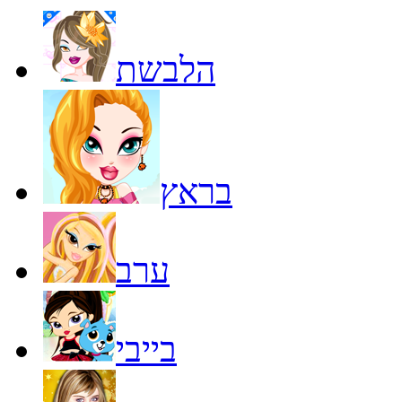
הלבשת
בראץ
ערב
בייבי