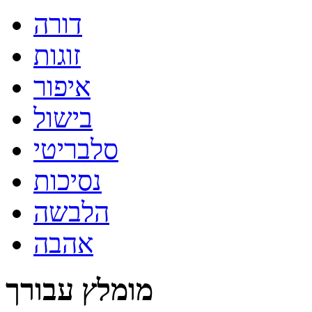
דורה
זוגות
איפור
בישול
סלבריטי
נסיכות
הלבשה
אהבה
מומלץ עבורך