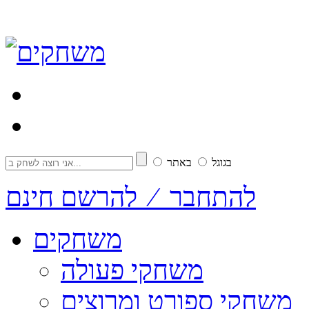
בגוגל
באתר
להתחבר ⁄ להרשם חינם
משחקים
משחקי פעולה
משחקי ספורט ומרוצים