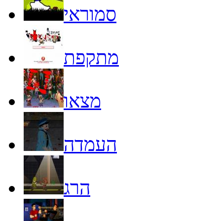
סמוראי
מתקפת
מצאו
העמדה
הרג