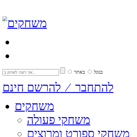
בגוגל
באתר
להתחבר ⁄ להרשם חינם
משחקים
משחקי פעולה
משחקי ספורט ומרוצים