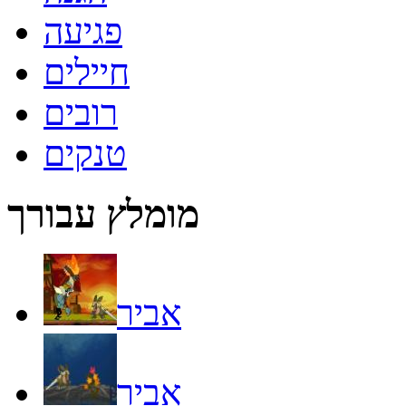
פגיעה
חיילים
רובים
טנקים
מומלץ עבורך
אביר
אביר