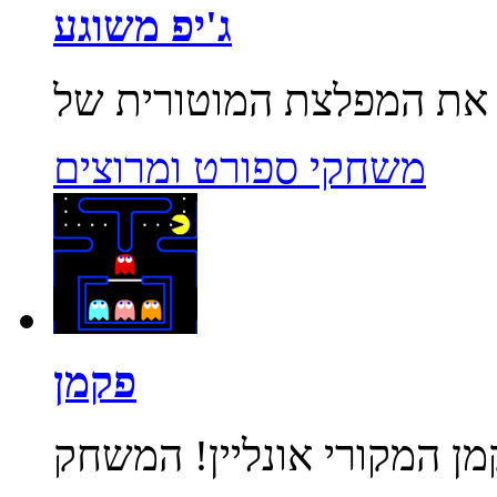
ג'יפ משוגע
משחקי ספורט ומרוצים
פקמן