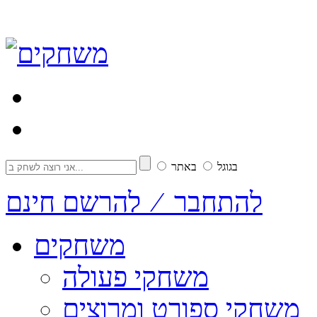
בגוגל
באתר
להתחבר ⁄ להרשם חינם
משחקים
משחקי פעולה
משחקי ספורט ומרוצים