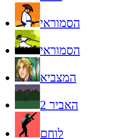
הסמוראי
הסמוראי
המצביא
האביר 2
לוחם