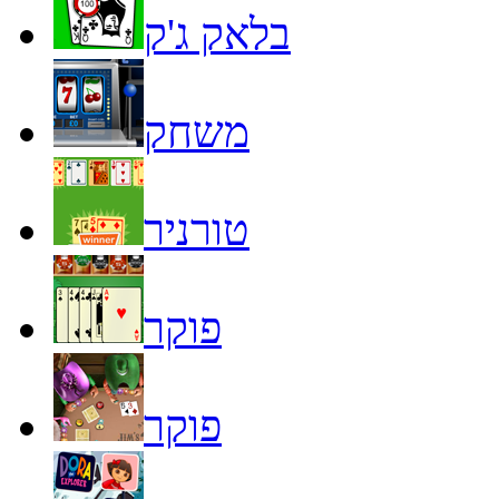
בלאק ג'ק
משחק
טורניר
פוקר
פוקר