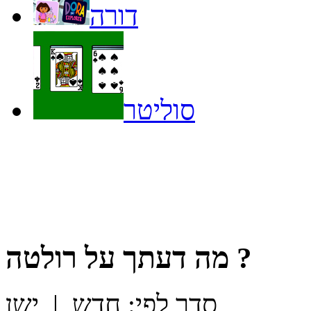
דורה
סוליטר
?
מה דעתך על
רולטה
סדר לפי:
חדש
|
ישן