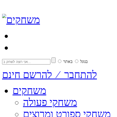
בגוגל
באתר
להתחבר ⁄ להרשם חינם
משחקים
משחקי פעולה
משחקי ספורט ומרוצים