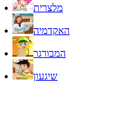
מלצרית
האקדמיה
המבורגר
שיגעון