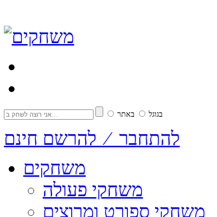
בגוגל
באתר
להתחבר ⁄ להרשם חינם
משחקים
משחקי פעולה
משחקי ספורט ומרוצים