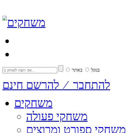
בגוגל
באתר
להתחבר ⁄ להרשם חינם
משחקים
משחקי פעולה
משחקי ספורט ומרוצים