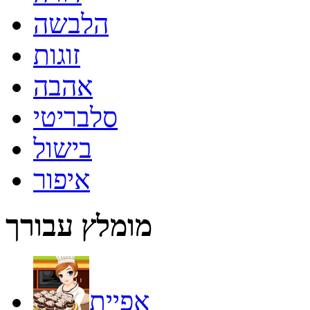
הלבשה
זוגות
אהבה
סלבריטי
בישול
איפור
מומלץ עבורך
אפיית