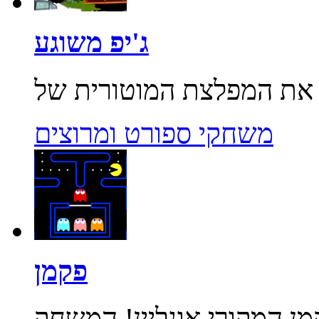
ג'יפ משוגע
משחקי ספורט ומרוצים
פקמן