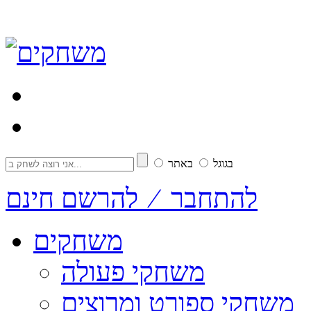
בגוגל
באתר
להתחבר ⁄ להרשם חינם
משחקים
משחקי פעולה
משחקי ספורט ומרוצים