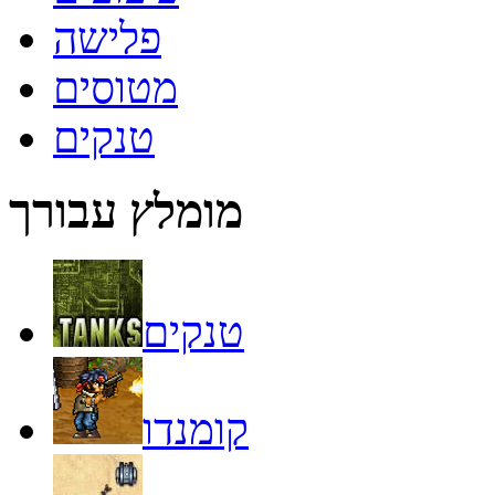
פלישה
מטוסים
טנקים
מומלץ עבורך
טנקים
קומנדו