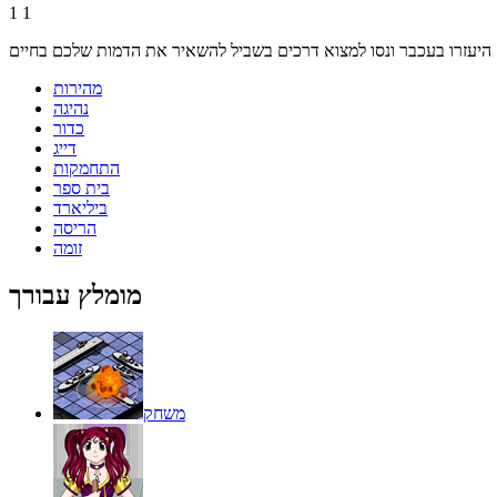
1
1
מהירות
נהיגה
כדור
דייג
התחמקות
בית ספר
ביליארד
הריסה
זומה
מומלץ עבורך
משחק