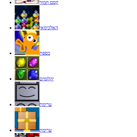
קסם חמוד
האלכימאי
כספת
יהלומים
ערימת
ערימת