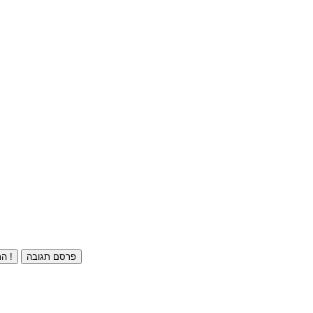
פרסם תגובה
התחברו ⁄ הרשמו חינם !