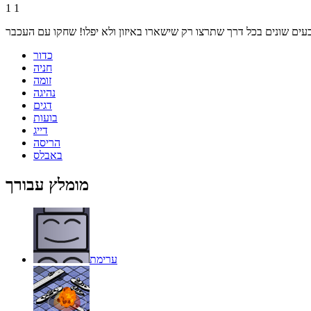
1
1
כדור
חניה
זומה
נהיגה
דגים
בועות
דייג
הריסה
באבלס
מומלץ עבורך
ערימת