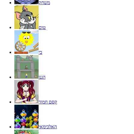
משחק
טום
בי
הגנו
קסם חמוד
האלכימאי