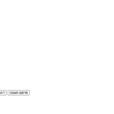
פרסם תגובה
התחברו ⁄ הרשמו חינם !