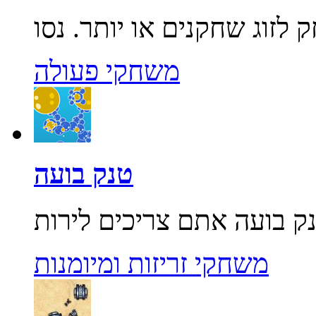
משחקי פעולה
טנק בועה
משחקי זריזות ומיומנות