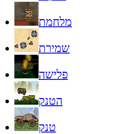
מלחמת
שמירת
פלישה
הטנק
טנק