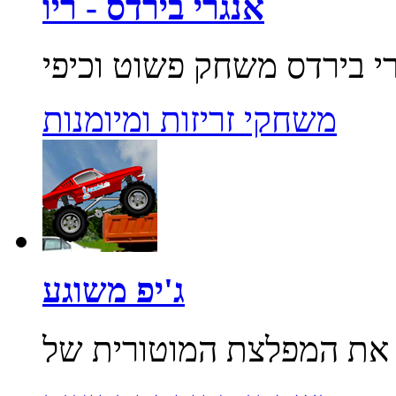
אנגרי בירדס - ריו
משחקי זריזות ומיומנות
ג'יפ משוגע