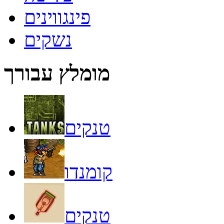
פינגווינים
נשקים
מומלץ עבורך
טנקים
קומנדו
טנקים