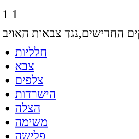
1
1
חלליות
צבא
צלפים
הישרדות
הצלה
משימה
פלישה