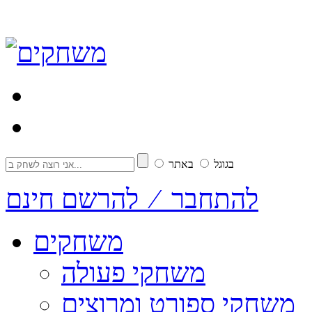
בגוגל
באתר
להתחבר ⁄ להרשם חינם
משחקים
משחקי פעולה
משחקי ספורט ומרוצים