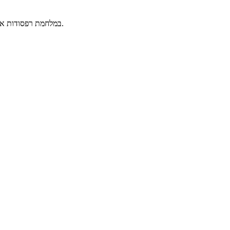
במלחמת רפסודות אתה משקיע או שאתה שוקע! בכל שלב צריך לבצע את המשימה ולפגוע במטרה כדי לנצח. רק זהירות! האויב עלול לפגוע בך ולהטביע את הרפסודה שלך.