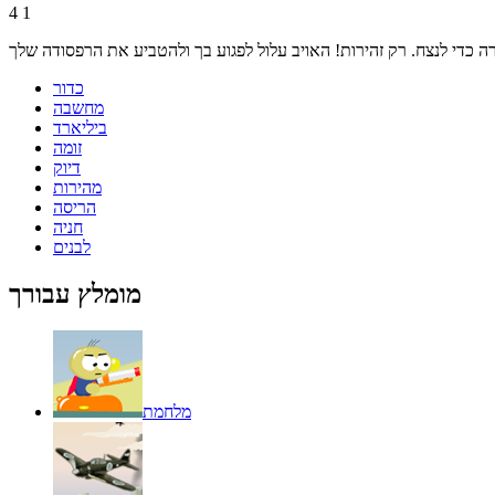
4
1
כדור
מחשבה
ביליארד
זומה
דיוק
מהירות
הריסה
חניה
לבנים
מומלץ עבורך
מלחמת