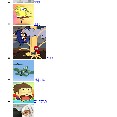
קרב
קרב
צבא
מתקפה
תותח ים