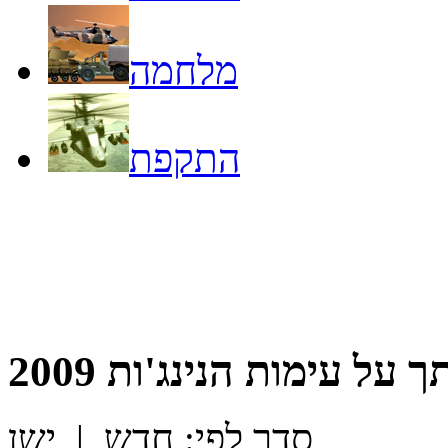
מלחמה
התקפת
ך על
עימות הנינג'ות 2009
סדר לפי:
חדש
|
ישן