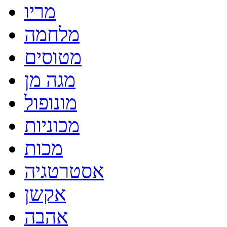
מריו
מלחמה
מטוסים
מגה מן
מונופול
מכוניות
מכות
אסטרטגיה
אקשן
אהבה