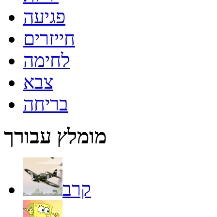
פגיעה
חייזרים
לחימה
צבא
בריחה
מומלץ עבורך
קרב