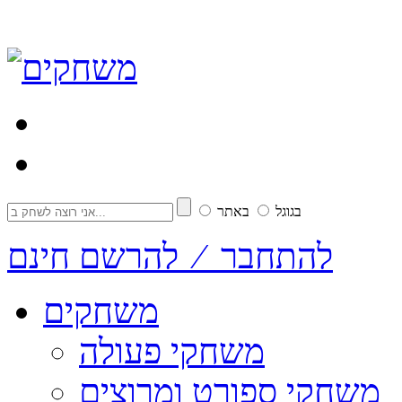
בגוגל
באתר
להתחבר ⁄ להרשם חינם
משחקים
משחקי פעולה
משחקי ספורט ומרוצים