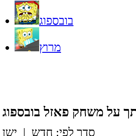
בובספוג
מרוץ
ך על
משחק פאזל בובספוג
סדר לפי:
חדש
|
ישן