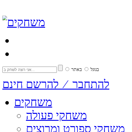
בגוגל
באתר
להתחבר ⁄ להרשם חינם
משחקים
משחקי פעולה
משחקי ספורט ומרוצים