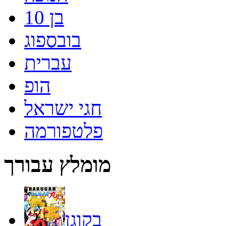
בן 10
בובספוג
עברית
הופ
חגי ישראל
פלטפורמה
מומלץ עבורך
בקוגן