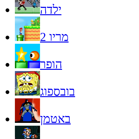
ילדה
מריו 2
הופר
בובספוג
באטמן