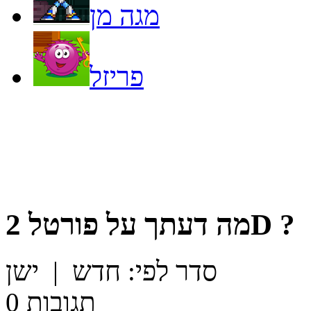
מגה מן
פריזל
?
פורטל 2D
מה דעתך על
סדר לפי:
חדש
|
ישן
תגובות
0