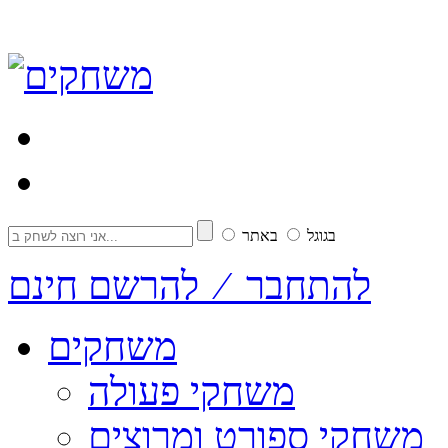
בגוגל
באתר
להתחבר ⁄ להרשם חינם
משחקים
משחקי פעולה
משחקי ספורט ומרוצים