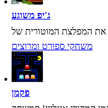
ג'יפ משוגע
משחקי ספורט ומרוצים
פקמן