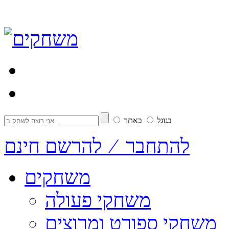
בגוגל
באתר
להתחבר ⁄ להרשם חינם
משחקים
משחקי פעולה
משחקי ספורט ומרוצים