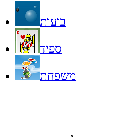
בועות
ספיד
משפחת