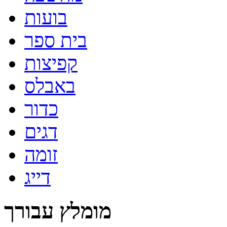
בועות
בית ספר
קפיצות
באבלס
כדור
דגים
זומה
דייג
מומלץ עבורך