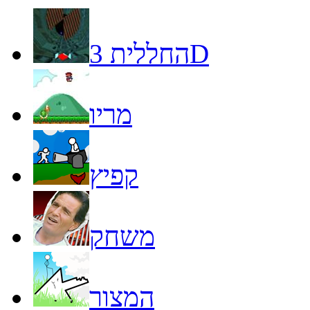
החללית 3D
מריו
קפיץ
משחק
המצור