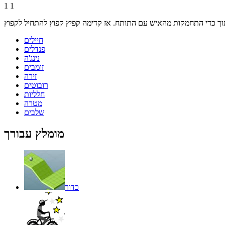
1
1
חיילים
פנדלים
נינג'ה
זומבים
זירה
רובוטים
חלליות
מטרה
שלבים
מומלץ עבורך
כדור