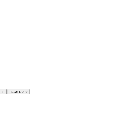
פרסם תגובה
התחברו ⁄ הרשמו חינם !