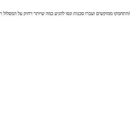
התחמקו ממוקשים ועברו סכנות ונסו להגיע כמה שיותר רחוק על המסלול תוך כדי התחמקות מהאיש עם התותח. אז קדימה קפיץ קפוץ להתחיל לקפוץ!