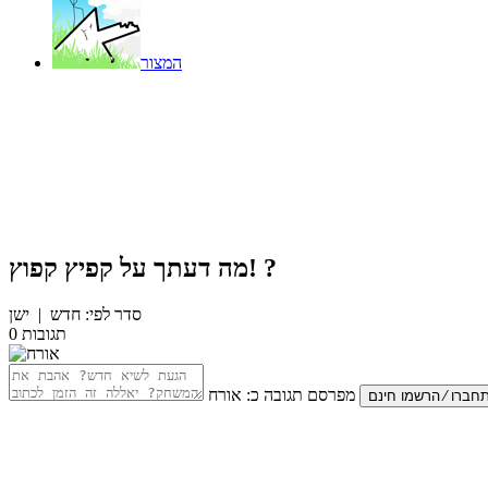
המצור
?
קפיץ קפוץ!
מה דעתך על
סדר לפי:
חדש
|
ישן
תגובות
0
מפרסם תגובה כ:
אורח