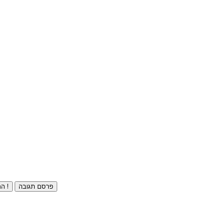
פרסם תגובה
התחברו ⁄ הרשמו חינם !