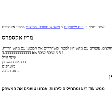
אתה נמצא ב:
וינס משחקים
>
משחקי ספורט ומרוצים
>
מריו אקספרס
מריו אקספרס
שי החצים, עוצרים עם מקש חץ למטה ומשחררים את המטען עם מקש הרווח.
3.3333333333333
iris
5032
5032
3
5
1
שינוי גודל
דרג את המשחק
מועדפים
כתוב תגובה
ן
ממש עוד רגע ומתחילים ליהנות, אנחנו טוענים את המשחק