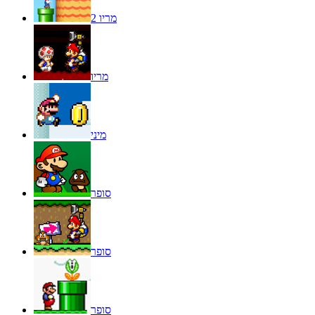
מריו 2
מריו
מיני
סופר
סופר
סופר