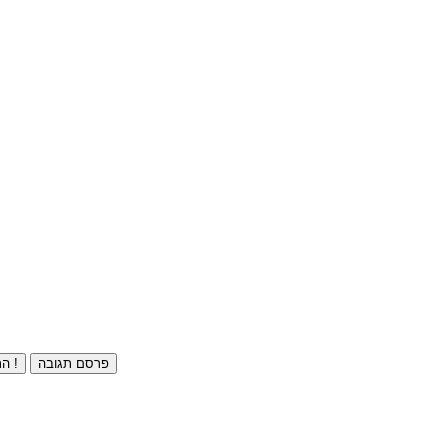
פרסם תגובה
התחברו ⁄ הרשמו חינם !