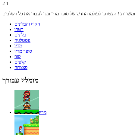
2
1
הקוף והבלונים
רטרו
בלונים
נוסטלגיה
מריו
סופר מריו
קוף
קלפים
פצצתה
מומלץ עבורך
מריו