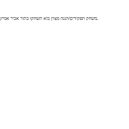
משחק תפקידים/הגנה מצוין בוא תשחקו בתור אביר אמיץ הנלחם בטרולים כדי להציל את ממלכתו. אספו כסף,עלו רמות ובנו צבא חזק מספיק כדי לעדוף את כל המתקפות. (המקשים למשחק מוסברים בהתחלה).