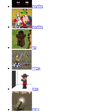
מלחמת
מלחמת
שר
אבירי
אבק
כיפת