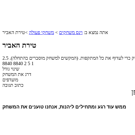
אתה נמצא ב:
וינס משחקים
>
משחקי פעולה
>
טירת האביר
טירת האביר
פיק כדי לעדוף את כל המתקפות. (המקשים למשחק מוסברים בהתחלה).
2.5
8840
8840
2
5
1
שינוי גודל
דרג את המשחק
מועדפים
כתוב תגובה
ן
ממש עוד רגע ומתחילים ליהנות, אנחנו טוענים את המשחק