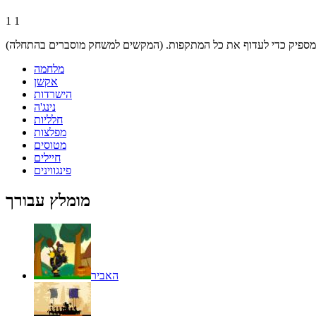
1
1
מלחמה
אקשן
הישרדות
נינג'ה
חלליות
מפלצות
מטוסים
חיילים
פינגווינים
מומלץ עבורך
האביר