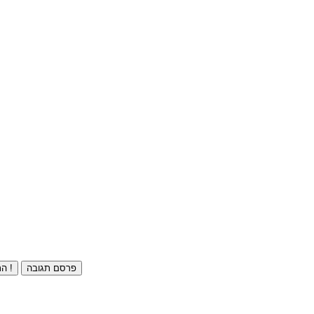
פרסם תגובה
התחברו ⁄ הרשמו חינם !