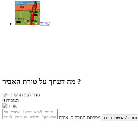
שמור
?
מה דעתך על
טירת האביר
סדר לפי:
חדש
|
ישן
תגובות
0
מפרסם תגובה כ:
אורח