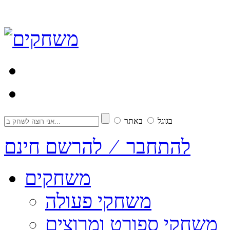
בגוגל
באתר
להתחבר ⁄ להרשם חינם
משחקים
משחקי פעולה
משחקי ספורט ומרוצים