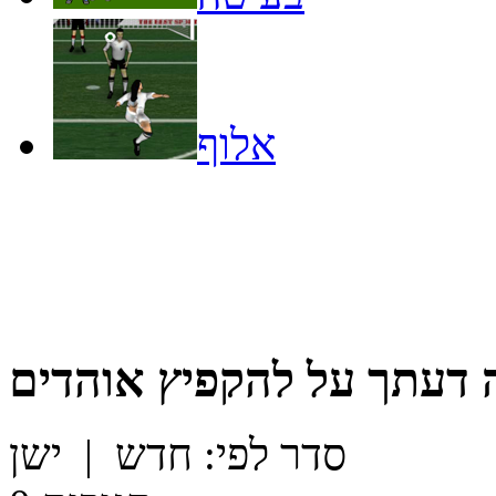
אלוף
 דעתך על
להקפיץ אוהדים
סדר לפי:
חדש
|
ישן