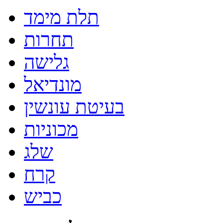
תלת מימד
תחרות
גלישה
מונדיאל
בעיטת עונשין
מכוניות
שלג
קרח
כביש