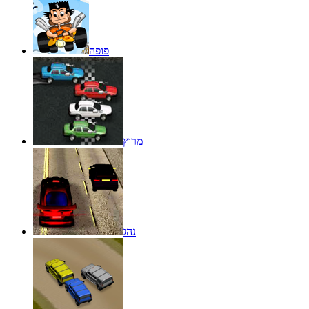
פופה
מרוץ
נהג