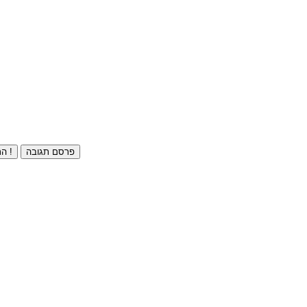
פרסם תגובה
התחברו ⁄ הרשמו חינם !