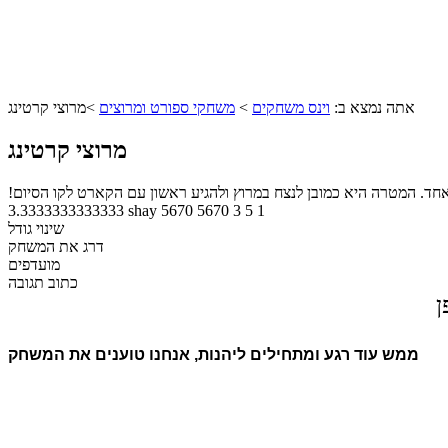
אתה נמצא ב:
וינס משחקים
>
משחקי ספורט ומרוצים
>
מרוצי קרטינג
מרוצי קרטינג
אחד. המטרה היא כמובן לנצח במרוץ ולהגיע ראשון עם הקארט לקו הסיום!
3.3333333333333
shay
5670
5670
3
5
1
שינוי גודל
דרג את המשחק
מועדפים
כתוב תגובה
ן
ממש עוד רגע ומתחילים ליהנות, אנחנו טוענים את המשחק