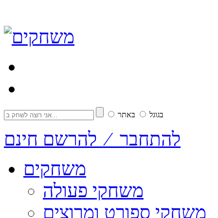
בגוגל
באתר
להתחבר ⁄ להרשם חינם
משחקים
משחקי פעולה
משחקי ספורט ומרוצים