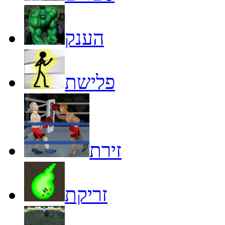
הענק
פלישת
זירת
זריקת