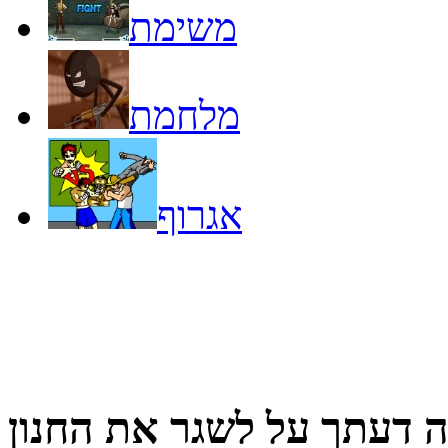
משימת
מלחמת
אגרוף
 דעתך על
לשגר את החנון