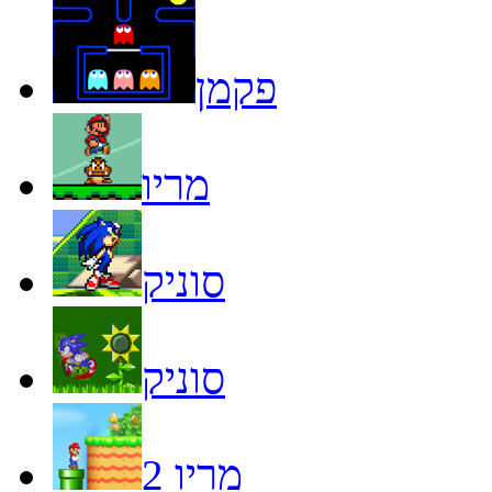
פקמן
מריו
סוניק
סוניק
מריו 2