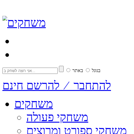
בגוגל
באתר
להתחבר ⁄ להרשם חינם
משחקים
משחקי פעולה
משחקי ספורט ומרוצים