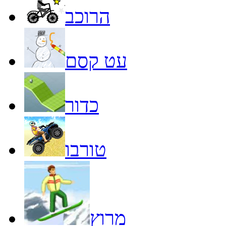
הרוכב
עט קסם
כדור
טורבו
מרוץ