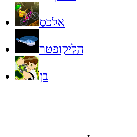
אלכס
הליקופטר
בן