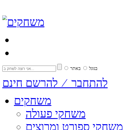
בגוגל
באתר
להתחבר ⁄ להרשם חינם
משחקים
משחקי פעולה
משחקי ספורט ומרוצים