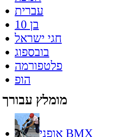
עברית
בן 10
חגי ישראל
בובספוג
פלטפורמה
הופ
מומלץ עבורך
אופני BMX