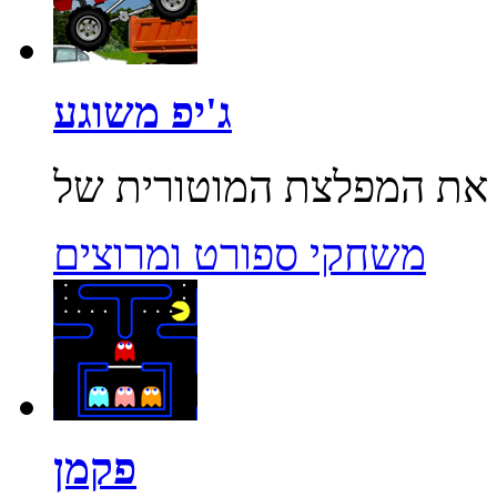
ג'יפ משוגע
משחקי ספורט ומרוצים
פקמן