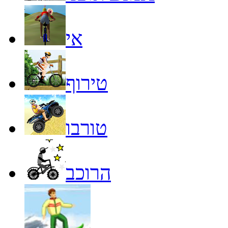
אי
טירוף
טורבו
הרוכב