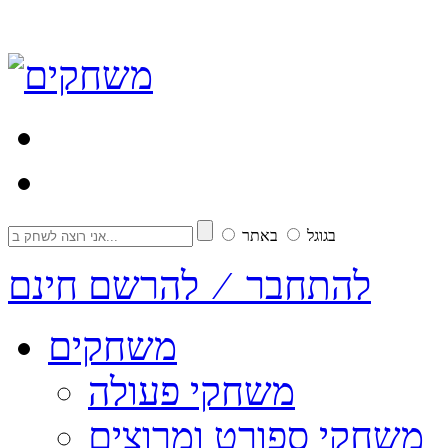
בגוגל
באתר
להתחבר ⁄ להרשם חינם
משחקים
משחקי פעולה
משחקי ספורט ומרוצים