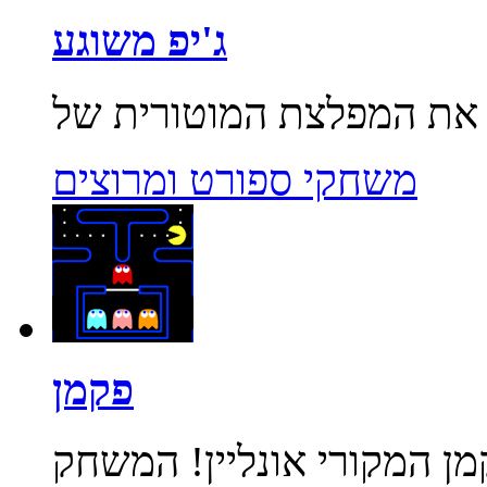
ג'יפ משוגע
משחקי ספורט ומרוצים
פקמן