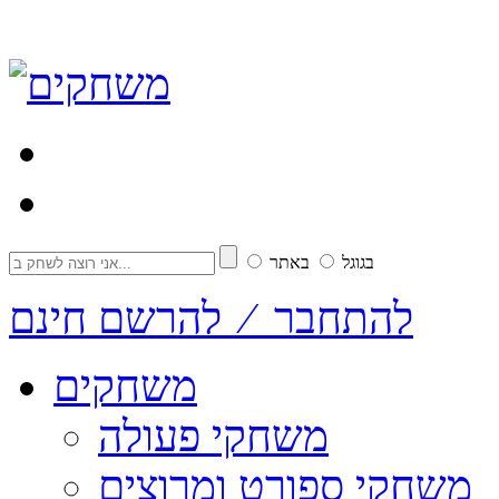
בגוגל
באתר
להתחבר ⁄ להרשם חינם
משחקים
משחקי פעולה
משחקי ספורט ומרוצים