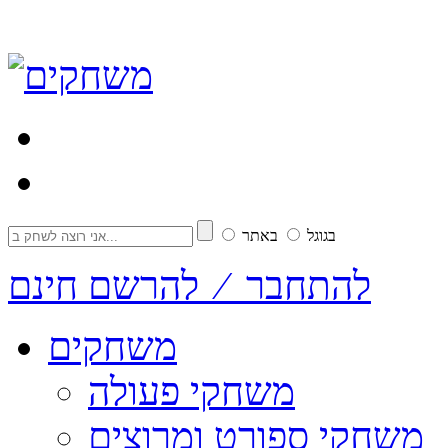
בגוגל
באתר
להתחבר ⁄ להרשם חינם
משחקים
משחקי פעולה
משחקי ספורט ומרוצים