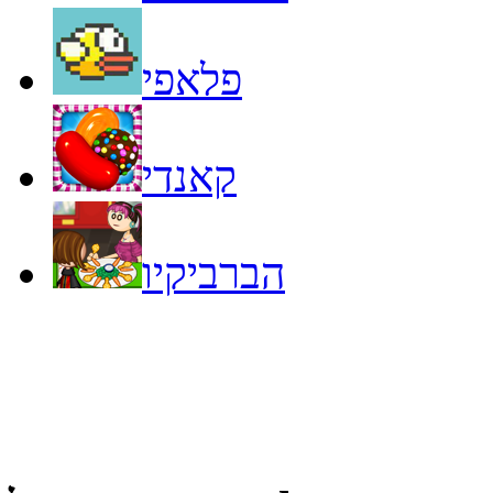
פלאפי
קאנדי
הברביקיו