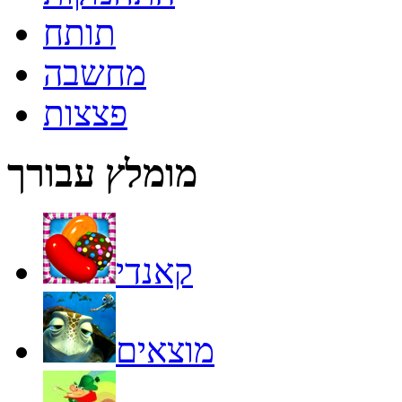
תותח
מחשבה
פצצות
מומלץ עבורך
קאנדי
מוצאים