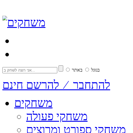
בגוגל
באתר
להתחבר ⁄ להרשם חינם
משחקים
משחקי פעולה
משחקי ספורט ומרוצים