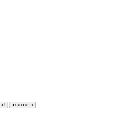
פרסם תגובה
התחברו ⁄ הרשמו חינם !