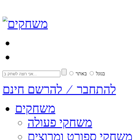
בגוגל
באתר
להתחבר ⁄ להרשם חינם
משחקים
משחקי פעולה
משחקי ספורט ומרוצים