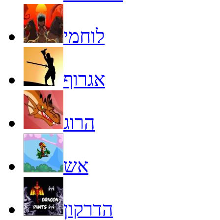
לוחמי
אגרוף
הרוג
אש
הדרקון