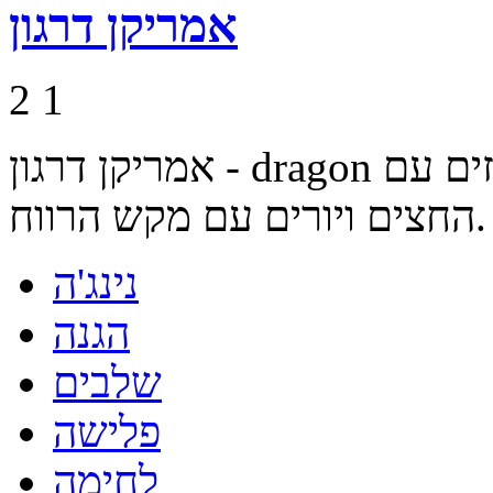
אמריקן דרגון
2
1
אמריקן דרגון - dragon יורדים למעמקים ומצילים חברים. זזים עם
החצים ויורים עם מקש הרווח.
נינג'ה
הגנה
שלבים
פלישה
לחימה