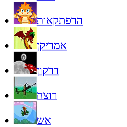
הרפתקאות
אמריקן
דרקון
רוצח
אש