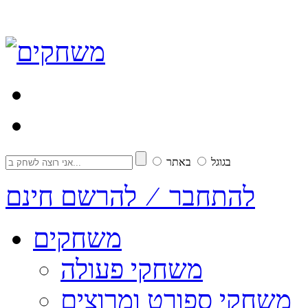
בגוגל
באתר
להתחבר ⁄ להרשם חינם
משחקים
משחקי פעולה
משחקי ספורט ומרוצים