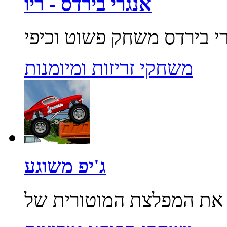
אנגרי בירדס - ריו
משחקי זריזות ומיומנות
ג'יפ משוגע