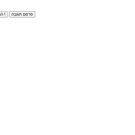
פרסם תגובה
התחברו ⁄ הרשמו חינם !