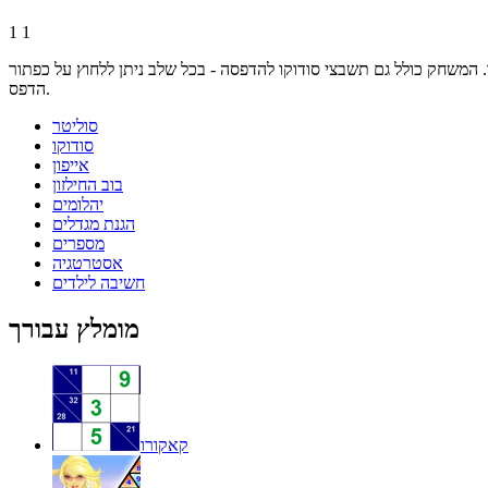
1
1
 המשחק כולל גם תשבצי סודוקו להדפסה - בכל שלב ניתן ללחוץ על כפתור
הדפס.
סוליטר
סודוקו
אייפון
בוב החילזון
יהלומים
הגנת מגדלים
מספרים
אסטרטגיה
חשיבה לילדים
מומלץ עבורך
קאקורו