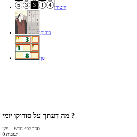
היטורי
סודוקו
סך
?
מה דעתך על
סודוקו יומי
סדר לפי:
חדש
|
ישן
תגובות
0