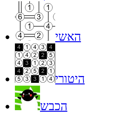
האשי
היטורי
הכבש