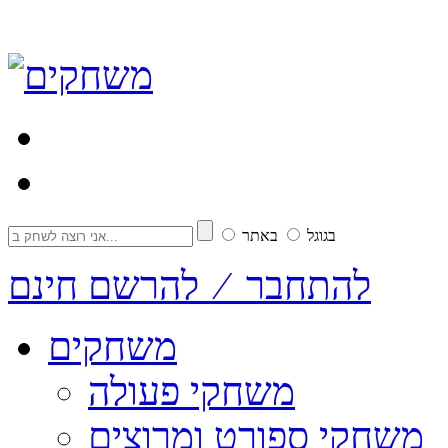
בגוגל
באתר
להתחבר ⁄ להרשם חינם
משחקים
משחקי פעולה
משחקי ספורט ומרוצים