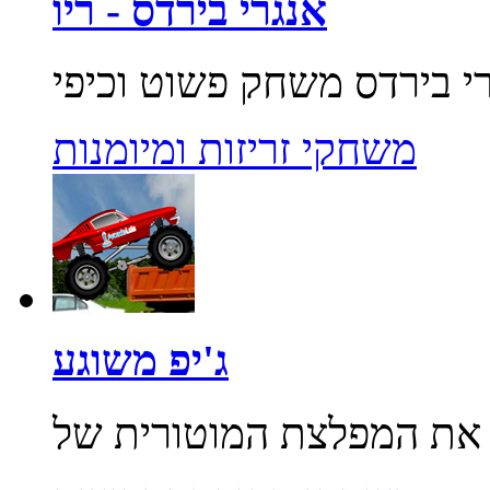
אנגרי בירדס - ריו
משחקי זריזות ומיומנות
ג'יפ משוגע