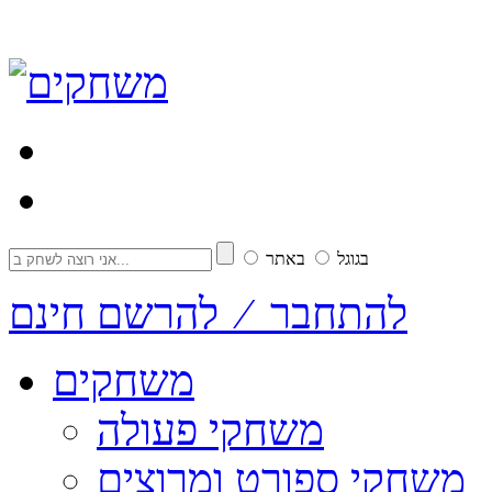
בגוגל
באתר
להתחבר ⁄ להרשם חינם
משחקים
משחקי פעולה
משחקי ספורט ומרוצים