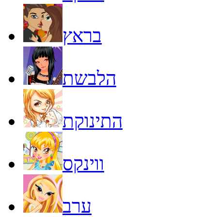
בראץ
הלבשת
התינוקת
ווינקס
ערב