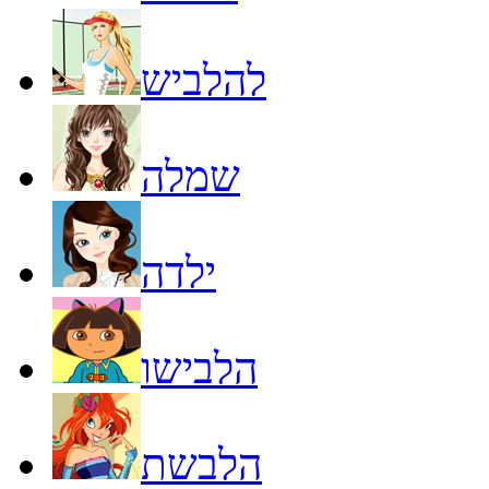
להלביש
שמלה
ילדה
הלבישו
הלבשת