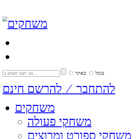
בגוגל
באתר
להתחבר ⁄ להרשם חינם
משחקים
משחקי פעולה
משחקי ספורט ומרוצים