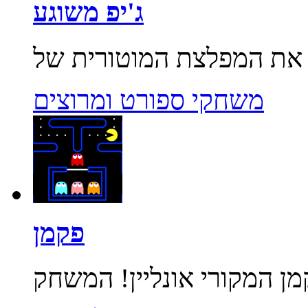
ג'יפ משוגע
משחקי ספורט ומרוצים
פקמן