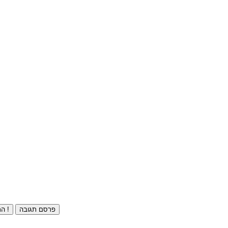
פרסם תגובה
התחברו ⁄ הרשמו חינם !