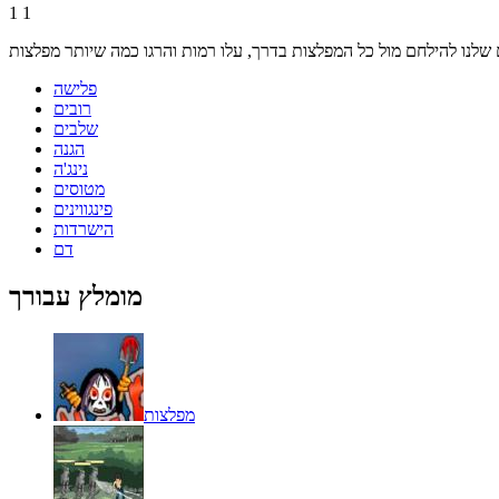
1
1
פלישה
רובים
שלבים
הגנה
נינג'ה
מטוסים
פינגווינים
הישרדות
דם
מומלץ עבורך
מפלצות