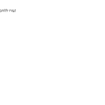
עזרו ללוחם שלנו להילחם מול כל המפלצות בדרך, עלו רמות והרגו כמה שיותר מפלצות!