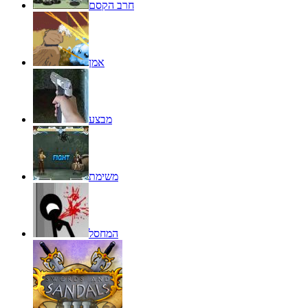
חרב הקסם
אמן
מבצע
משימת
המחסל