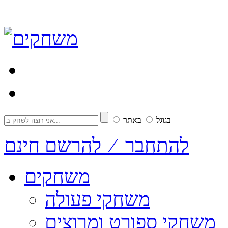
בגוגל
באתר
להתחבר ⁄ להרשם חינם
משחקים
משחקי פעולה
משחקי ספורט ומרוצים