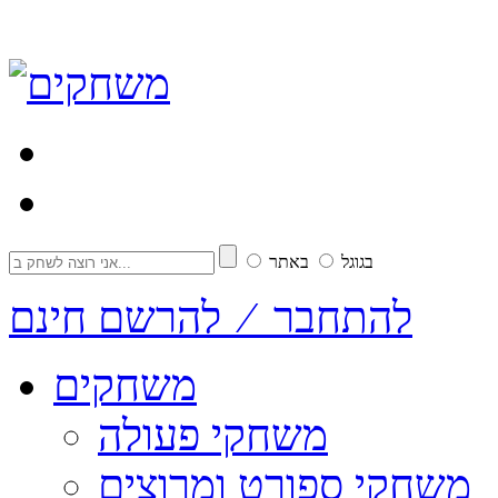
בגוגל
באתר
להתחבר ⁄ להרשם חינם
משחקים
משחקי פעולה
משחקי ספורט ומרוצים