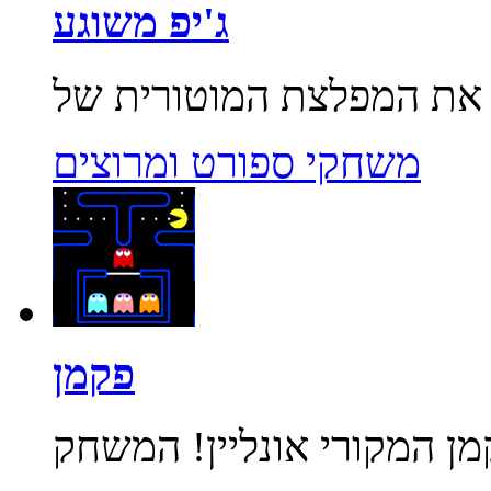
ג'יפ משוגע
משחקי ספורט ומרוצים
פקמן