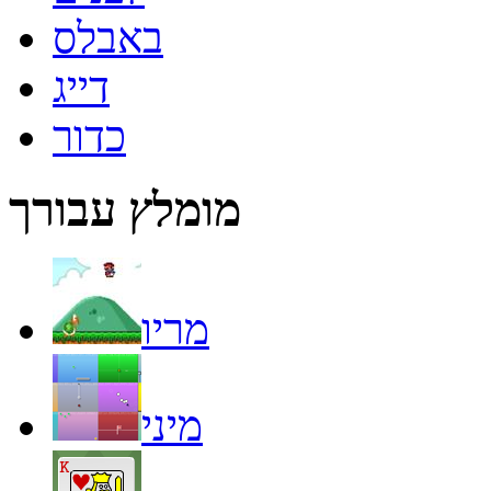
באבלס
דייג
כדור
מומלץ עבורך
מריו
מיני