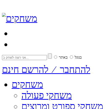
בגוגל
באתר
להתחבר ⁄ להרשם חינם
משחקים
משחקי פעולה
משחקי ספורט ומרוצים