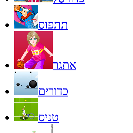
תתפוס
אתגר
כדורים
טניס