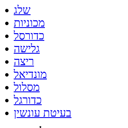
שלג
מכוניות
כדורסל
גלישה
ריצה
מונדיאל
מסלול
כדורגל
בעיטת עונשין