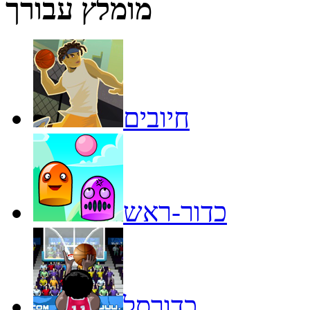
מומלץ עבורך
חיובים
כדור-ראש
כדורסל