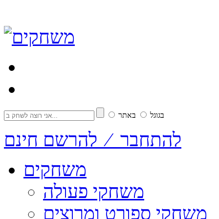
בגוגל
באתר
להתחבר ⁄ להרשם חינם
משחקים
משחקי פעולה
משחקי ספורט ומרוצים