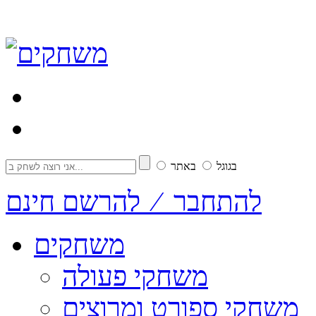
בגוגל
באתר
להתחבר ⁄ להרשם חינם
משחקים
משחקי פעולה
משחקי ספורט ומרוצים