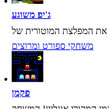
ג'יפ משוגע
משחקי ספורט ומרוצים
פקמן