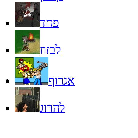
פחד
לבזוז
אגרוף
להרוג