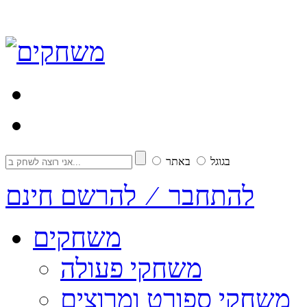
בגוגל
באתר
להתחבר ⁄ להרשם חינם
משחקים
משחקי פעולה
משחקי ספורט ומרוצים