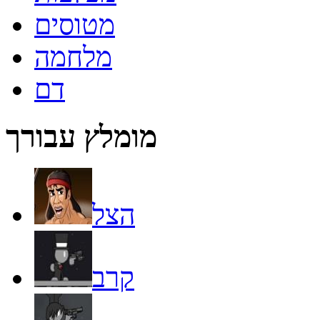
מטוסים
מלחמה
דם
מומלץ עבורך
הצל
קרב